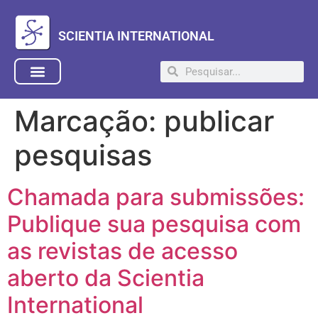
SCIENTIA INTERNATIONAL
Marcação:
publicar
pesquisas
Chamada para submissões:
Publique sua pesquisa com
as revistas de acesso
aberto da Scientia
International