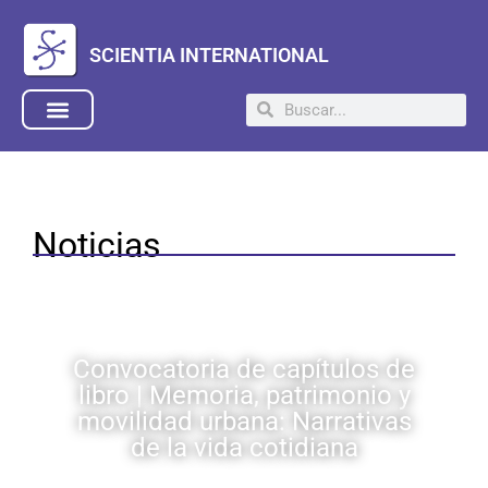
SCIENTIA INTERNATIONAL
Noticias
Convocatoria de capítulos de
libro | Memoria, patrimonio y
movilidad urbana: Narrativas
de la vida cotidiana