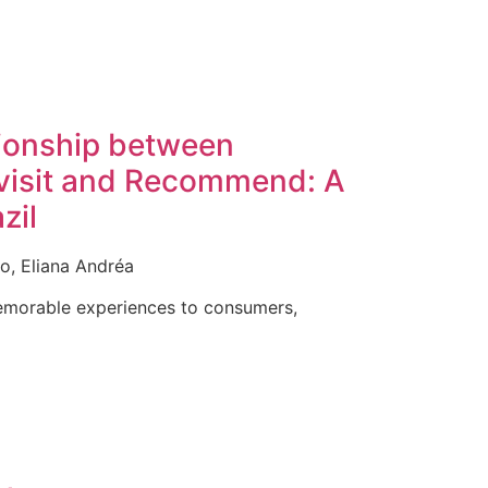
tionship between
evisit and Recommend: A
zil
ro, Eliana Andréa
memorable experiences to consumers,