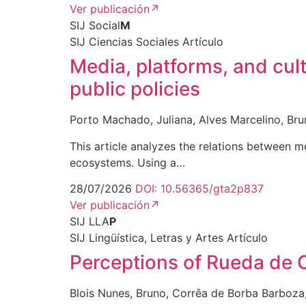
Ver publicación
↗
SIJ Social
M
SIJ Ciencias Sociales
Artículo
Media, platforms, and cultu
public policies
Porto Machado, Juliana, Alves Marcelino, Br
This article analyzes the relations between m
ecosystems. Using a…
28/07/2026
DOI: 10.56365/gta2p837
Ver publicación
↗
SIJ LLA
P
SIJ Lingüística, Letras y Artes
Artículo
Perceptions of Rueda de 
Blois Nunes, Bruno, Corrêa de Borba Barboza