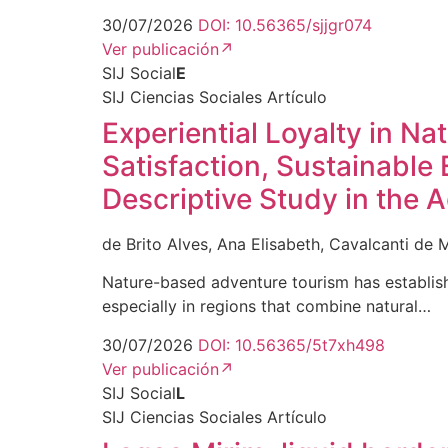
30/07/2026
DOI: 10.56365/sjjgr074
Ver publicación
↗
SIJ Social
E
SIJ Ciencias Sociales
Artículo
Experiential Loyalty in N
Satisfaction, Sustainabl
Descriptive Study in the 
de Brito Alves, Ana Elisabeth, Cavalcanti de M
Nature-based adventure tourism has establis
especially in regions that combine natural…
30/07/2026
DOI: 10.56365/5t7xh498
Ver publicación
↗
SIJ Social
L
SIJ Ciencias Sociales
Artículo