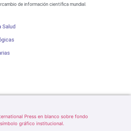
ercambio de información científica mundial.
a Salud
ógicas
arias