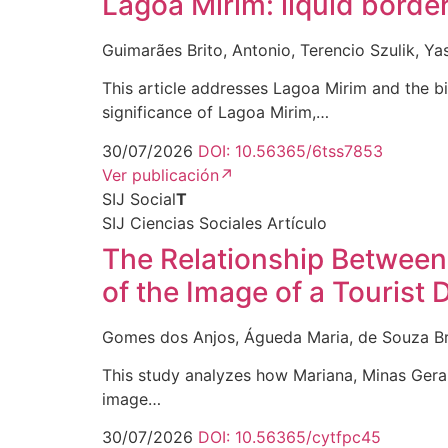
Lagoa Mirim: liquid border
Guimarães Brito, Antonio, Terencio Szulik, Y
This article addresses Lagoa Mirim and the 
significance of Lagoa Mirim,…
30/07/2026
DOI: 10.56365/6tss7853
Ver publicación
↗
SIJ Social
T
SIJ Ciencias Sociales
Artículo
The Relationship Between
of the Image of a Tourist
Gomes dos Anjos, Águeda Maria, de Souza Bra
This study analyzes how Mariana, Minas Gerais,
image…
30/07/2026
DOI: 10.56365/cytfpc45